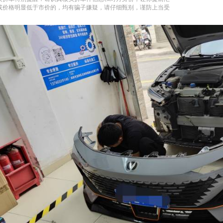
或价格明显低于市价的，均有骗子嫌疑，请仔细甄别，谨防上当受
。