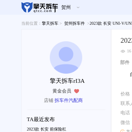
贺州
当前位置：
擎天拆车
>
贺州拆车件
>
2023款 长安 UNI-V/
20
16
部件
擎天拆车rI3A
黄金会员
价格
店铺
拆车件汽配商
联系
电话
TA最近发布
微信
2023款 长安 前保险杠
擎